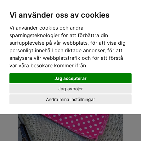
OM OSS & KONTAKT
KÖPVILLKOR
Kr
Vi använder oss av cookies
Vi använder cookies och andra
Hem
›
ACCESSOARER
›
HÅRACCESSOARER
› BANDANA - PRICKAR ROSA/LJUS ROSA
spårningsteknologier för att förbättra din
surfupplevelse på vår webbplats, för att visa dig
personligt innehåll och riktade annonser, för att
analysera vår webbplatstrafik och för att förstå
var våra besökare kommer ifrån.
Jag accepterar
Jag avböjer
Ändra mina inställningar