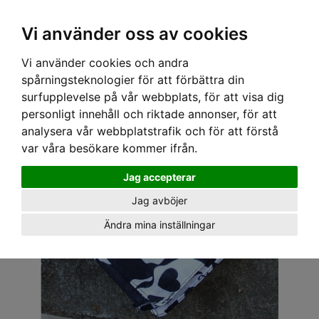
OM OSS & KONTAKT
KÖPVILLKOR
Kr
Vi använder oss av cookies
Vi använder cookies och andra
Hem
›
ACCESSOARER
›
HÅRACCESSOARER
› BANDANA - D HJÄRTAN DÖSKALLAR
spårningsteknologier för att förbättra din
surfupplevelse på vår webbplats, för att visa dig
personligt innehåll och riktade annonser, för att
analysera vår webbplatstrafik och för att förstå
var våra besökare kommer ifrån.
Jag accepterar
Jag avböjer
Ändra mina inställningar