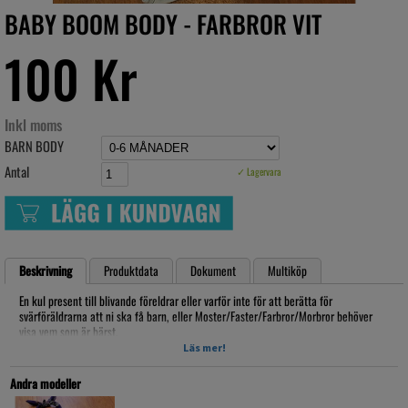
BABY BOOM BODY - FARBROR VIT
100 Kr
Inkl moms
BARN BODY
Antal
✓ Lagervara
Beskrivning
Produktdata
Dokument
Multiköp
En kul present till blivande föreldrar eller varför inte för att berätta för
svärföräldrarna att ni ska få barn, eller Moster/Faster/Farbror/Morbror behöver
visa vem som är bärst.
Läs mer!
Försädd med 3 tryckknappar i grenen, halsen ligger omlott för smidigaste på och
av.
Andra modeller