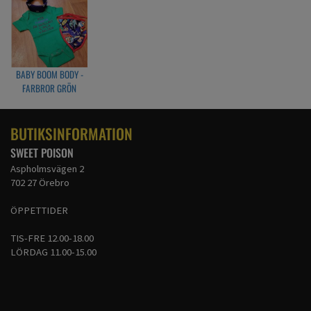
100% bomull
Endast bodyn som ingår
BABY BOOM BODY -
FARBROR GRÖN
BUTIKSINFORMATION
SWEET POISON
Aspholmsvägen 2
702 27 Örebro
ÖPPETTIDER
TIS-FRE 12.00-18.00
LÖRDAG 11.00-15.00