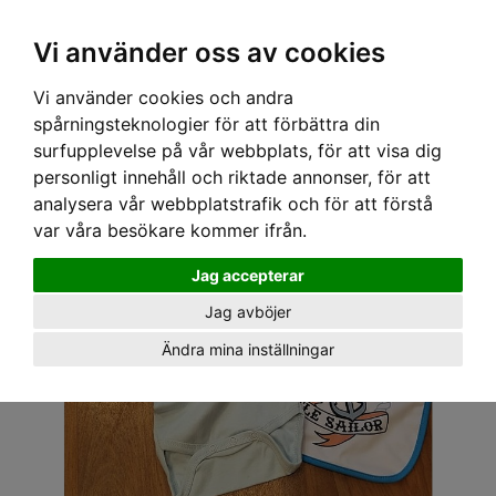
OM OSS & KONTAKT
KÖPVILLKOR
Kr
Vi använder oss av cookies
Vi använder cookies och andra
Hem
›
BABY
›
BODYS
› BABY BOOM BODY - FARBROR VIT
spårningsteknologier för att förbättra din
surfupplevelse på vår webbplats, för att visa dig
personligt innehåll och riktade annonser, för att
analysera vår webbplatstrafik och för att förstå
var våra besökare kommer ifrån.
Jag accepterar
Jag avböjer
Ändra mina inställningar