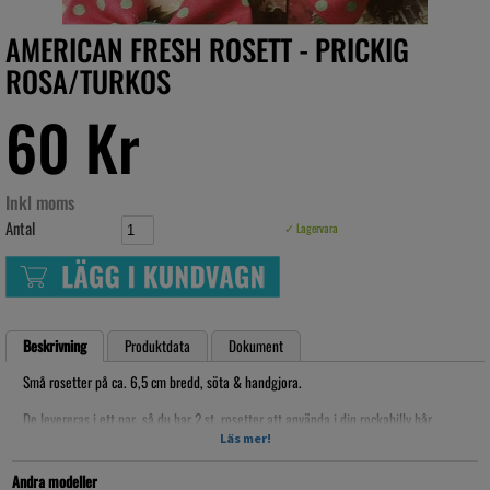
AMERICAN FRESH ROSETT - PRICKIG
ROSA/TURKOS
60 Kr
Inkl moms
Antal
✓ Lagervara
Beskrivning
Produktdata
Dokument
Små rosetter på ca. 6,5 cm bredd, söta & handgjora.
De levereras i ett par, så du har 2 st. rosetter att använda i din rockabilly hår
uppsättning eller på toffsarna på lilla tjejen!
Läs mer!
Artikelnr: AFÖ013
Andra modeller