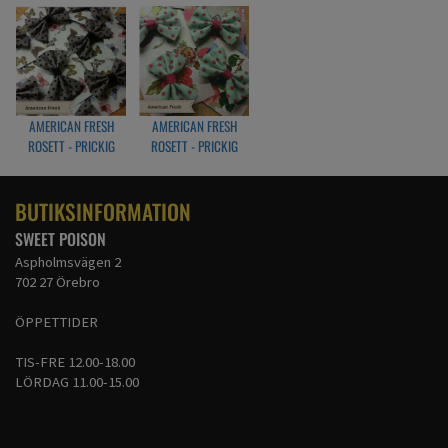
AMERICAN FRESH
AMERICAN FRESH
ROSETT - PRICKIG
ROSETT - PRICKIG
GRÅ/SVART
TURKOS/ROSA
BUTIKSINFORMATION
SWEET POISON
Aspholmsvägen 2
702 27 Örebro
ÖPPETTIDER
TIS-FRE 12.00-18.00
LÖRDAG 11.00-15.00