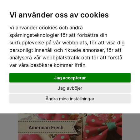
OM OSS & KONTAKT
KÖPVILLKOR
Kr
Vi använder oss av cookies
Vi använder cookies och andra
Hem
›
ACCESSOARER
›
HÅRACCESSOARER
› AMERICAN FRESH ROSETT - PRICKIG
spårningsteknologier för att förbättra din
ROSA/TURKOS
surfupplevelse på vår webbplats, för att visa dig
personligt innehåll och riktade annonser, för att
analysera vår webbplatstrafik och för att förstå
var våra besökare kommer ifrån.
Jag accepterar
Jag avböjer
Ändra mina inställningar