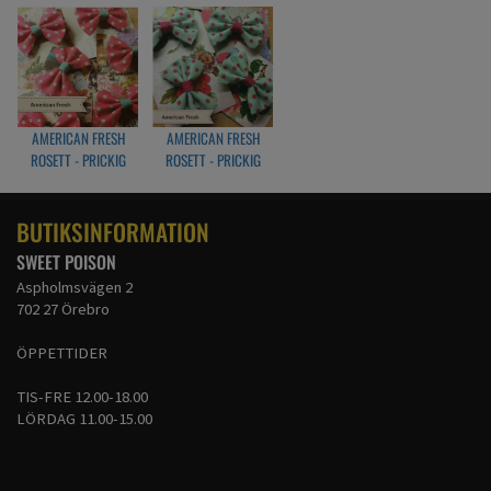
AMERICAN FRESH
AMERICAN FRESH
ROSETT - PRICKIG
ROSETT - PRICKIG
ROSA/TURKOS
TURKOS/ROSA
BUTIKSINFORMATION
SWEET POISON
Aspholmsvägen 2
702 27 Örebro
ÖPPETTIDER
TIS-FRE 12.00-18.00
LÖRDAG 11.00-15.00