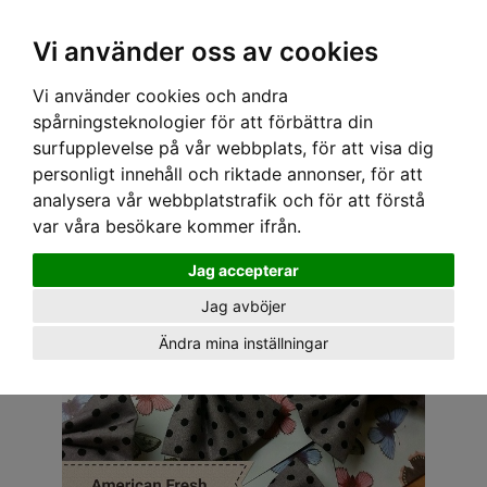
OM OSS & KONTAKT
KÖPVILLKOR
Kr
Vi använder oss av cookies
Vi använder cookies och andra
Hem
›
ACCESSOARER
›
HÅRACCESSOARER
› AMERICAN FRESH ROSETT - PRICKIG
spårningsteknologier för att förbättra din
GRÅ/SVART
surfupplevelse på vår webbplats, för att visa dig
personligt innehåll och riktade annonser, för att
analysera vår webbplatstrafik och för att förstå
var våra besökare kommer ifrån.
Jag accepterar
Jag avböjer
Ändra mina inställningar