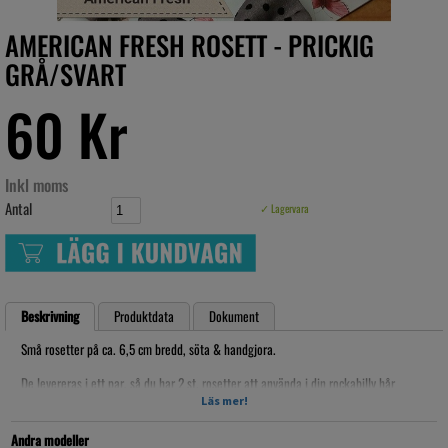
AMERICAN FRESH ROSETT - PRICKIG
GRÅ/SVART
60 Kr
Inkl moms
Antal
✓ Lagervara
Beskrivning
Produktdata
Dokument
Små rosetter på ca. 6,5 cm bredd, söta & handgjora.
De levereras i ett par, så du har 2 st. rosetter att använda i din rockabilly hår
uppsättning eller på toffsarna på lilla tjejen!
Läs mer!
Artikelnr: AFÖ019
Andra modeller