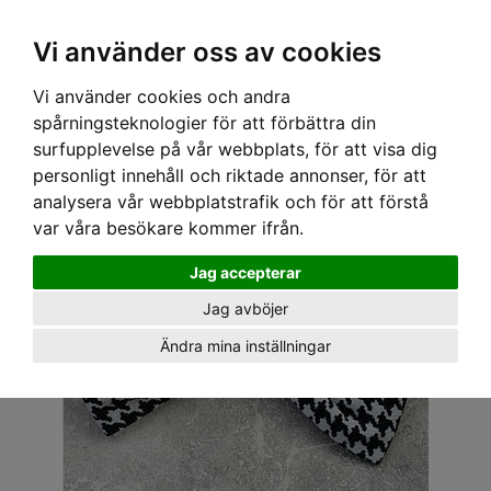
OM OSS & KONTAKT
KÖPVILLKOR
Kr
Vi använder oss av cookies
Vi använder cookies och andra
Hem
›
ACCESSOARER
›
SMYCKEN
› AMERICAN FRESH BROSCHER - ROSETT RUTIG
spårningsteknologier för att förbättra din
FISKBEN
surfupplevelse på vår webbplats, för att visa dig
personligt innehåll och riktade annonser, för att
analysera vår webbplatstrafik och för att förstå
var våra besökare kommer ifrån.
Jag accepterar
Jag avböjer
Ändra mina inställningar