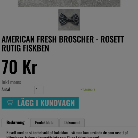
AMERICAN FRESH BROSCHER - ROSETT
RUTIG FISKBEN
70 Kr
Inkl moms
Antal
✓ Lagervara
Beskrivning
Produktdata
Dokument
Rosett med en säkerhetsnål på baksidan... så man kan använda de som rosett på
klänningen, jackan eller varför inte som Fluga i skjort kragen!