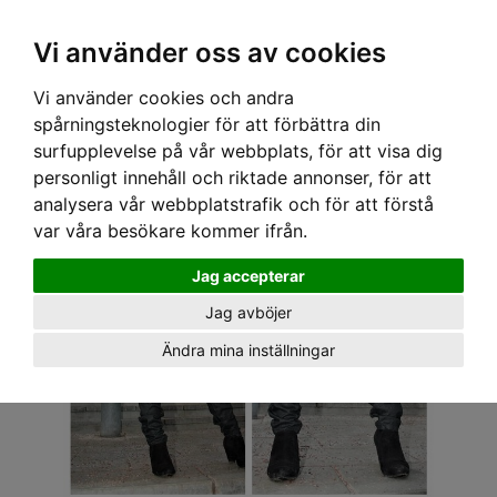
OM OSS & KONTAKT
KÖPVILLKOR
Kr
Vi använder oss av cookies
Vi använder cookies och andra
Hem
›
ALLA REAVAROR
› 2ND ONE JEANS - NICOLE SKINNY ROCK
spårningsteknologier för att förbättra din
surfupplevelse på vår webbplats, för att visa dig
personligt innehåll och riktade annonser, för att
analysera vår webbplatstrafik och för att förstå
var våra besökare kommer ifrån.
Jag accepterar
Jag avböjer
Ändra mina inställningar